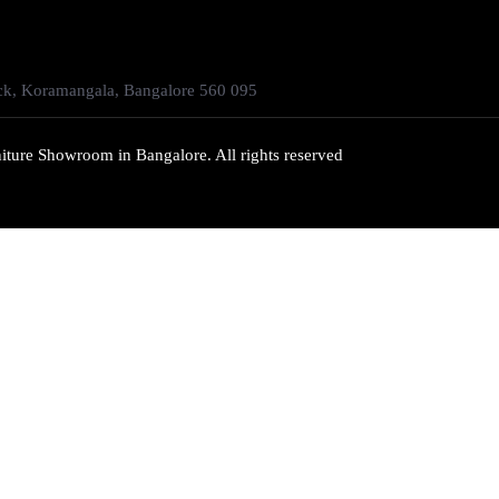
ock, Koramangala, Bangalore 560 095
iture Showroom in Bangalore. All rights reserved