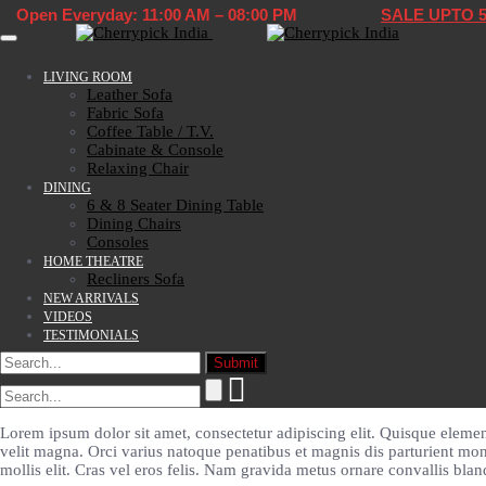
Open Everyday: 11:00 AM – 08:00 PM
SALE UPTO 
Toggle navigation
LIVING ROOM
Leather Sofa
Fabric Sofa
Coffee Table / T.V.
Cabinate & Console
Relaxing Chair
DINING
6 & 8 Seater Dining Table
Dining Chairs
Consoles
HOME THEATRE
Recliners Sofa
NEW ARRIVALS
VIDEOS
TESTIMONIALS
Lorem ipsum dolor sit amet, consectetur adipiscing elit. Quisque elementu
velit magna. Orci varius natoque penatibus et magnis dis parturient mont
mollis elit. Cras vel eros felis. Nam gravida metus ornare convallis bland