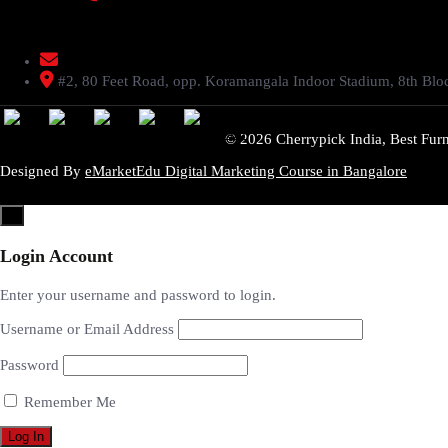
livenstyle@gmail.com
#2, 80 Feet Road, opp. Koramangala Indoor Stadium, 8th Bl
© 2026 Cherrypick India, Best Furn
Designed By
eMarketEdu Digital Marketing Course in Bangalore
×
Login Account
Enter your username and password to login.
Username or Email Address
Password
Remember Me