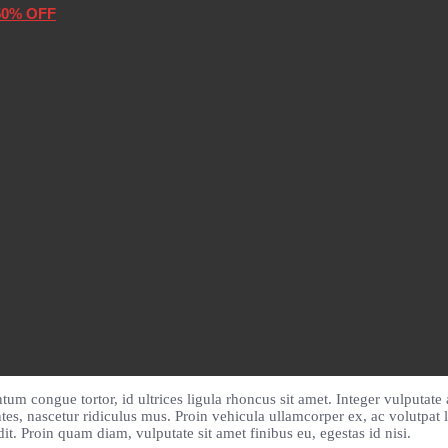
50% OFF
m congue tortor, id ultrices ligula rhoncus sit amet. Integer vulputate a
es, nascetur ridiculus mus. Proin vehicula ullamcorper ex, ac volutpat l
it. Proin quam diam, vulputate sit amet finibus eu, egestas id nisi.