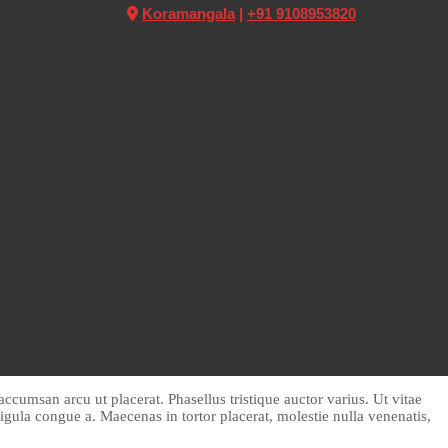
Koramangala
|
+91 9108953820
ccumsan arcu ut placerat. Phasellus tristique auctor varius. Ut vitae
igula congue a. Maecenas in tortor placerat, molestie nulla venenatis,