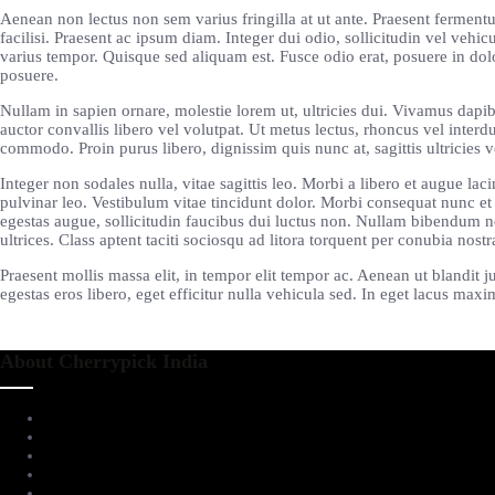
Aenean non lectus non sem varius fringilla at ut ante. Praesent fermen
facilisi. Praesent ac ipsum diam. Integer dui odio, sollicitudin vel vehi
varius tempor. Quisque sed aliquam est. Fusce odio erat, posuere in dolor
posuere.
Nullam in sapien ornare, molestie lorem ut, ultricies dui. Vivamus dapibus
auctor convallis libero vel volutpat. Ut metus lectus, rhoncus vel inte
commodo. Proin purus libero, dignissim quis nunc at, sagittis ultricies ve
Integer non sodales nulla, vitae sagittis leo. Morbi a libero et augue l
pulvinar leo. Vestibulum vitae tincidunt dolor. Morbi consequat nunc 
egestas augue, sollicitudin faucibus dui luctus non. Nullam bibendum n
ultrices. Class aptent taciti sociosqu ad litora torquent per conubia no
Praesent mollis massa elit, in tempor elit tempor ac. Aenean ut blandit 
egestas eros libero, eget efficitur nulla vehicula sed. In eget lacus maxim
About Cherrypick India
About Us
Virtual Tour
Testimonials
Brands
Blog