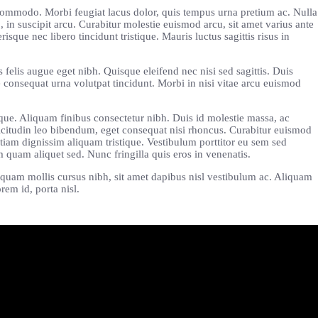
 commodo. Morbi feugiat lacus dolor, quis tempus urna pretium ac. Nulla
, in suscipit arcu. Curabitur molestie euismod arcu, sit amet varius ante
sque nec libero tincidunt tristique. Mauris luctus sagittis risus in
s felis augue eget nibh. Quisque eleifend nec nisi sed sagittis. Duis
e consequat urna volutpat tincidunt. Morbi in nisi vitae arcu euismod
neque. Aliquam finibus consectetur nibh. Duis id molestie massa, ac
icitudin leo bibendum, eget consequat nisi rhoncus. Curabitur euismod
iam dignissim aliquam tristique. Vestibulum porttitor eu sem sed
m quam aliquet sed. Nunc fringilla quis eros in venenatis.
Aliquam mollis cursus nibh, sit amet dapibus nisl vestibulum ac. Aliquam
rem id, porta nisl.