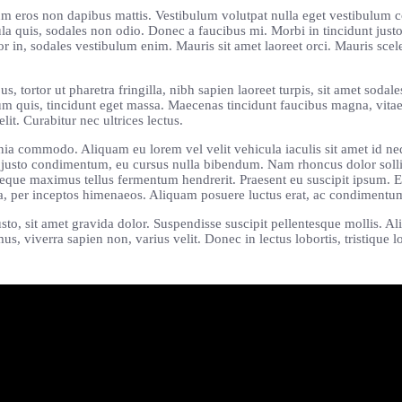
tum eros non dapibus mattis. Vestibulum volutpat nulla eget vestibulum
cula quis, sodales non odio. Donec a faucibus mi. Morbi in tincidunt justo
 in, sodales vestibulum enim. Mauris sit amet laoreet orci. Mauris sceleri
, tortor ut pharetra fringilla, nibh sapien laoreet turpis, sit amet sodale
rdum quis, tincidunt eget massa. Maecenas tincidunt faucibus magna, vita
lit. Curabitur nec ultrices lectus.
acinia commodo. Aliquam eu lorem vel velit vehicula iaculis sit amet id 
et justo condimentum, eu cursus nulla bibendum. Nam rhoncus dolor soll
eque maximus tellus fermentum hendrerit. Praesent eu suscipit ipsum. Et
stra, per inceptos himenaeos. Aliquam posuere luctus erat, ac condimentu
justo, sit amet gravida dolor. Suspendisse suscipit pellentesque mollis. 
us, viverra sapien non, varius velit. Donec in lectus lobortis, tristique lo