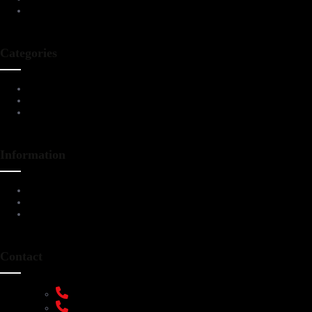
Contact Us
Categories
Living Room Furniture
Dining & Bar
All Furnitures
Information
Service Help Desk
FAQs
Privacy Policy
Contact
+91 9108953820
+91 9870438003